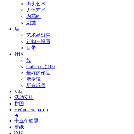
街头艺术
人体艺术
内部的
刺绣
店
艺术品出售
订购一幅画
目录
社区
线
Gallerix 顶100
最好的作品
新专辑
所有成员
互动
活动安排
拼图
Нейрогенератор
🔥
十五个谜题
壁纸
论坛