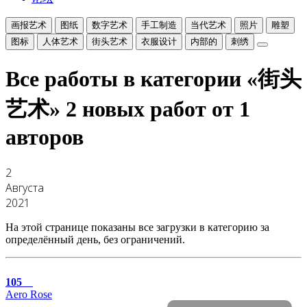
画报艺术
图纸
数字艺术
手工制造
当代艺术
照片
雕塑
图标
人体艺术
街头艺术
衣服设计
内部的
刺绣
Все работы в категории «街头
艺术»
2 новых работ от 1
авторов
2
Августа
2021
На этой странице показаны все загрузки в категорию за
определённый день, без ограничений.
105
Aero Rose